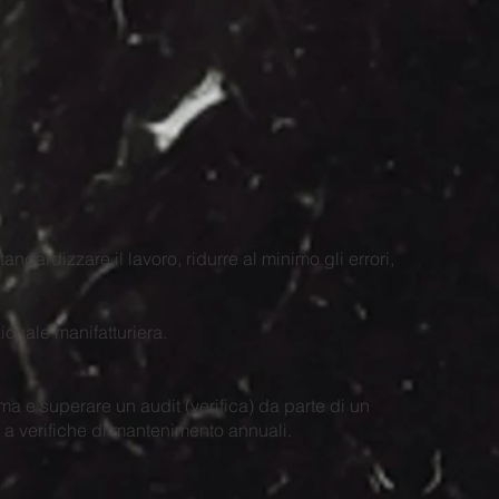
andardizzare il lavoro, ridurre al minimo gli errori,
ionale manifatturiera.
ma e superare un audit (verifica) da parte di un
ta a verifiche di mantenimento annuali.