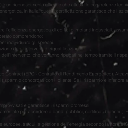
è un riconoscimento ufficiale che attesta le competenze tecni
 energetica. In Italia, questa certificazione garantisce che l'
e l'efficienza energetica di edifici o impianti industriali, ass
uo operato comprendono:
per individuare gli sprechi.
zione degli interventi di riqualificazione.
i dell'intervento, che verranno ripagati nel tempo tramite il risp
nce Contract (EPC - Contratto di Rendimento Energetico). Attra
 risparmio concordati con il cliente. Se il risparmio è inferiore a
i improvvisati e garantisce i risparmi promessi.
amentale per accedere a bandi pubblici, certificati bianchi (TEE
ve europee, tra cui la gestione dell'energia secondo la norma 