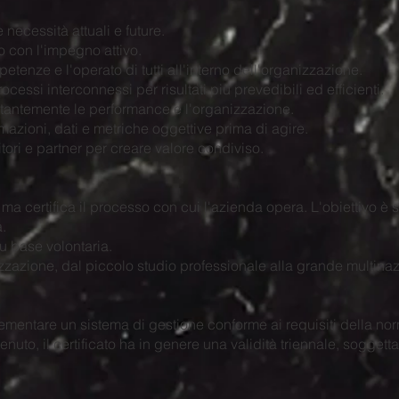
 necessità attuali e future.
o con l'impegno attivo.
tenze e l'operato di tutti all'interno dell'organizzazione.
cessi interconnessi per risultati più prevedibili ed efficienti.
stantemente le performance e l'organizzazione.
mazioni, dati e metriche oggettive prima di agire.
itori e partner per creare valore condiviso.
ma certifica il processo con cui l'azienda opera. L'obiettivo è st
à.
su base volontaria.
izzazione, dal piccolo studio professionale alla grande multinaz
lementare un sistema di gestione conforme ai requisiti della nor
tenuto, il certificato ha in genere una validità triennale, sogget