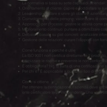
La normativa si basa su sette capisaldi aziendali:
Orientamento al cliente: capire e soddisfare le sue
Leadership: guidare e unire gli obiettivi aziendari
Coinvolgimento delle persone: valorizzare le compe
Approccio per processi: gestire le attività come pro
Miglioramento continuo: puntare a ottimizzare co
Decisioni basate su dati concreti: analizzare infor
Gestione delle relazioni: curare i rapporti con forn
Come funziona e perché è utile
La ISO 9001 non certifica direttamente il prodotto, 
ottimizzare le risorse e prevenire le non conformit
È obbligatoria? No, si tratta di una certificazione 
Per chi è? È applicabile a qualsiasi tipo di organ
Come si ottiene
Per ottenere la certificazione, l'azienda deve imp
ente certificatore terzo indipendente. Una volta ot