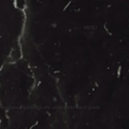
MENU
principale è garantire che un'azienda sia in grado