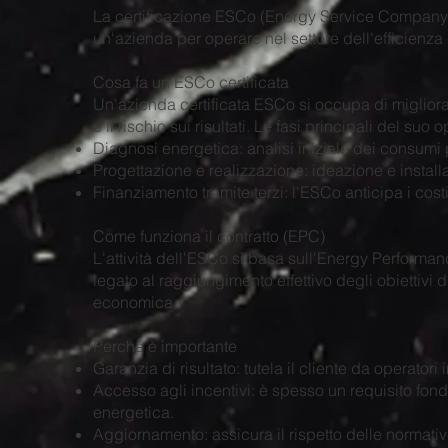
La certificazione ESCo (Energy Service Company) 
un'azienda per operare nel settore dell'efficienza
Cosa fa un'ESCo certificata
Un'azienda certificata ESCo si occupa di migliorar
e il rischio sui risultati. Le fasi principali del s
Diagnosi energetica: analisi iniziale dei consumi 
Progettazione e realizzazione: ideazione e installa
Finanziamento tramite terzi: l'ESCo anticipa i cost
Come funziona il contratto (EPC)
L'attività dell'ESCo si basa sull'Energy Performa
legato al raggiungimento effettivo degli obiettivi di
economica.
Perché è importante
Garanzia di risultato: tutela il cliente da operator
Accesso agli incentivi: è spesso un requisito fond
energetica.
Aggiornamento: assicura il rispetto delle normati