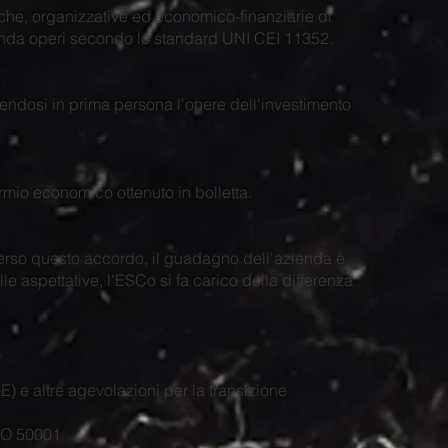
che, organizzative ed economico-finanziarie di
azienda operi secondo lo standard UNI CEI 11352.
umendosi in prima persona l'onere dell'investimento
armio economico ottenuto in bolletta.
verso questo accordo, il guadagno dell'azienda è
lle aspettative, l'ESCo si fa carico della differenza
) e altre agevolazioni per la transizione
ISO 50001