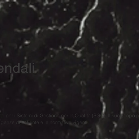
endali
to per i Sistemi di Gestione per la Qualità (SGQ). Il suo scopo 
igenze del cliente e le normative vigenti.