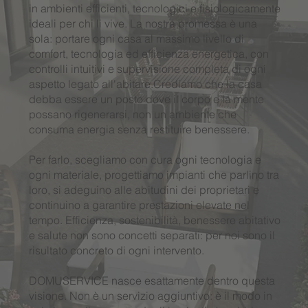
in ambienti efficienti, tecnologici e fisiologicamente
ideali per chi li vive. La nostra promessa è una
sola: portare ogni casa al massimo livello di
comfort, tecnologia ed efficienza energetica, con
controlli intuitivi e supervisione completa di ogni
aspetto legato all'abitare.Crediamo che la casa
debba essere un posto dove il corpo e la mente
possano rigenerarsi, non un ambiente che
consuma energia senza restituire benessere.
Per farlo, scegliamo con cura ogni tecnologia e
ogni materiale, progettiamo impianti che parlino tra
loro, si adeguino alle abitudini dei proprietari e
continuino a garantire prestazioni elevate nel
tempo. Efficienza, sostenibilità, benessere abitativo
e salute non sono concetti separati: per noi sono il
risultato concreto di ogni intervento.
DOMUSERVICE nasce esattamente dentro questa
visione. Non è un servizio aggiuntivo: è il modo in