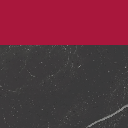
Sede Legale
Via XI Settembre, 73
,
12011 Borgo San Dalmazzo CN
Contatti
tel: 0171 722409