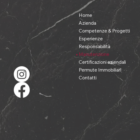
info@domustek.it
Home
Azienda
Competenze & Progetti
Esperienze
Responsabilità
Manutenzione
Certificazioni aziendali
Permute Immobiliari
Contatti
P.IVA 03089700045
Privacy&cookie policy