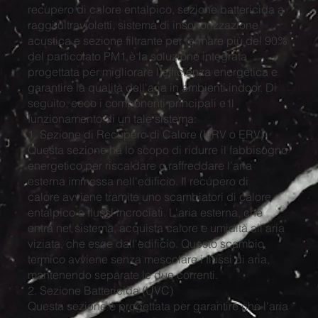
recupero di calore entalpico, sezione battericida a
raggi ultravioletti, sistema di insonorizzazione
acustica e sezione filtrante per fermare più del 90%
del particolato PM1 è la soluzione integrata
progettata per migliorare l'efficienza energetica e
garantire la qualità dell'aria in ambienti indoor. Di
seguito, ecco i componenti principali e il
funzionamento di un tale sistema:
1. Sezione di Recupero di Calore (HRV o ERV)
Questa sezione ha lo scopo di ridurre il fabbisogno
energetico per riscaldare o raffreddare l'aria
esterna immessa nell'edificio. Il recupero di
calore avviene tramite uno scambiatori di calore
entalpico a flussi incrociati. L'aria esterna, che
entra nel sistema, acquista calore e umidità all'aria
viziata, che esce dall'edificio. Questo scambio
termico avviene senza mescolare i flussi di aria,
mantenendo separate le due correnti.
​2. Sezione Battericida (UVC)
Questa sezione è progettata per garantire che l'aria