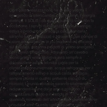
Ogni nostra realizzazione ha un solo vettore
energetico di interscambio con l'esterno, l'energia
elettrica. Il SOLIS I da questo punto di vista non fa
eccezione. I servizi di climatizzazione invernale,
estiva e produzione di acqua calda sanitaria
saranno tutti centralizzati e attraverso due pompe di
calore aria-acqua tra le più moderne ed efficienti
sul mercato, verranno prodotti di vettori energetici
per i servizi prima citati. Attraverso un cavedio
tecnico, ogni unità abitativa avrà sempre a
disposizione acqua tecnica calda per la
climatizzazione invernale, acqua refrigerata per il
raffrescamento estivo e acqua calda sanitaria
sempre pronta in quanto presente circuito di
ricircolo. Le unità abitative saranno totalmente
indipendenti le une dalle altre e potranno
climatizzare in caldo o in freddo in
qualsiasi momento dell'anno indipendentemente le
une dalle altre. Questa configurazione risulta