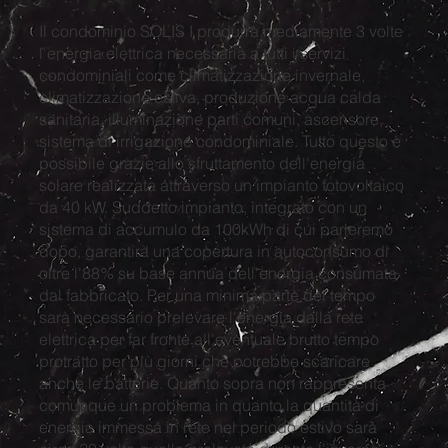
Il condominio SOLIS I produrrà mediamente 3 volte
l'energia elettrica necessaria a tutti i servizi
condominiali come climatizzazione invernale,
climatizzazione estiva, produzione acqua calda
sanitaria, illuminazione parti comuni, ascensore,
sistema di irrigazione condominiale. Tutto questo è
possibile grazie allo sfruttamento dell'energia
solare realizzata attraverso un impianto fotovoltaico
da 40 kW. Suddetto impianto, integrato con un
sistema di accumulo da 100kWh di cui parleremo
dopo, garantirà una copertura in autoconsumo di
oltre l'88% su base annua dell'energia consumata
dal fabbricato. Per una minima parte del tempo
sarà necessario prelevare l'energia dalla rete
elettrica per far fronte all'eventuale brutto tempo
protratto per più giorni che potrebbe scaricare
anche le batterie. Quanto sopra non rappresenta
comunque un problema in quanto la quantità di
energia immessa in rete nel periodo estivo sarà