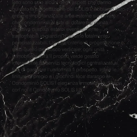
letto sono solo alcuni degli aspetti che hanno
guidato la progettazione del SOLIS I. Abbiamo dato
enorme importanza alle aree esterne sia private
che condominiali al fine di dotare ogni unità
abitativa di spazi esterni eventualmente
trasformabili in giardini d'inverno totalmente
personalizzabili. Un altro criterio di progettazione è
stato quello del bosco verticale, ogni unità
immobiliare avrà il proprio verde gestito
interamente da servizi tecnologici centralizzati al
fine di garantire l'uniformità fi prospetto. Infine le
finiture di pregio e i giochi di luce daranno al
Condominio SOLIS I eleganza e modernità. Scopri
con noi il Condominio SOLIS I...