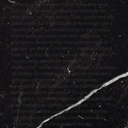
dell'acqua per il mantenimento delle aree verdi,
così come l'accesso puntuale e controllato dei
manutentori nei locali tecnici. Tutto questo non può
prescindere dall'installazione di tecnologie per il
monitoraggio e la contabilizzazione dell'energia
che fungano da supervisori della situazione
energetica condominiale. Appositi misuratori di
energia, sia elettrici che termici, installati e facenti
parte degli impianti condominiali, immagazzino e
inviano dati a specifiche centrali
elettroniche, monitorate ed accessibili in sicurezza
da remoto. Un'insieme di apparecchi hardware e
software che, appositamente programmati,
permettono la consultazione in tempo reale e la
contabilizzazione per periodi di consumi e
produzione, nonché di regolare gli impianti stessi
per il rendimento ottimale, restituendo
all'amministrazione un rendiconto puntuale per
l'espletamento delle attività amministrative del
condominio. Una consultazione tramite