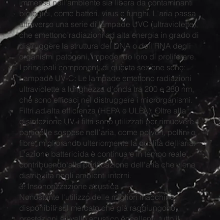
immessa nell'ambiente sia libera da contaminanti
biologici, come batteri, virus e funghi. L'aria passa
attraverso una serie di lampade UVC (ultraviolette),
che emettono radiazioni ad alta energia in grado di
distruggere la struttura del DNA o dell'RNA degli
organismi patogeni, impedendo loro di proliferare.
I principali componenti di questa sezione sono:
Lampade UV-C: Le lampade emettono radiazioni
ultraviolette a lunghezza d'onda tra 200 e 280 nm,
che sono efficaci nel distruggere i microrganismi.
Filtri ad alta efficienza (HEPA o ULPA): Oltre alla
disinfezione UV, i filtri sono utilizzati per rimuovere
particelle sospese nell'aria, come polveri, pollini o
fibre, migliorando ulteriormente la qualità dell'aria.
L'azione battericida è continua e in tempo reale,
contribuendo alla purificazione dell'aria che viene
distribuita negli ambienti interni.
3. Insonorizzazione acustica
Nonostante l'utilizzo delle migliori macchine
disponibili sul mercato che già raggiungono
prestazioni a livello acustico eccellenti, tutto il