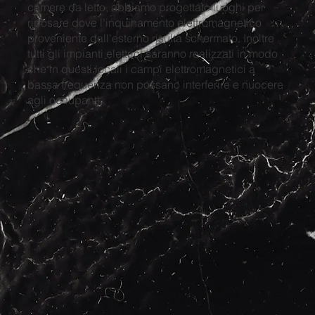
camere da letto, abbiamo progettato luoghi per
riposare dove l'inquinamento elettromagnetico
proveniente dall'esterno risulta schermato. Inoltre
tutti gli impianti elettrici saranno realizzati in modo
che in questi locali i campi elettromagnetici a
bassa frequenza non possano interferire e nuocere
agli occupanti.