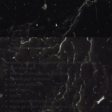
Il trattamento aria interna
Statisticamente, all’interno delle case sono molte le
fonti inquinanti:
detersivi e prodotti per la pulizia
profumi per l’ambiente
candele profumate
fumi passivi
ozono
anidride carbonica (CO₂)
legna da ardere e pellet (stufe e camini)
radon