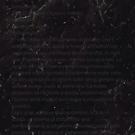
formaldeide
VOC (Composti Organici Volatili)
bioaerosol
allergeni e pollini
spore/muffe
E' stato ormai scientificamente dimostrato che il
semplice gesto di aprire le finestre al mattino non
rappresenta più una buona abitudine anzi, in molti
casi è esattamente quello che non bisogna fare. La
qualità dell'aria interna viene contaminata dalle
sostanze sopra riportate e l'aria esterna molte volte
ha concentrazioni di polveri sottili ormai sempre più
spesso sopra i livelli di attenzione. Le nostre
abitazioni fanno fronte a queste problematiche con
l'ausilio delle migliori tecnologie e progettazione
possibili.
Ogni unità abitativa del condominio SOLIS I è
dotata un sistema di trattamento aria
completamente autonomo e personalizzabile nelle
prestazioni. Il sistema di trattamento dell'aria con