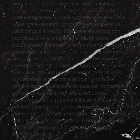
aiuta a mettere tutti i dispositivi delle automazioni al
servizio degli occupanti stessi. E’ così possibile,
puntualmente dai pulsanti a parete o dai termostati,
comandare oscuranti, programmare temperature
per il caldo e il freddo, così come da remoto con
l’applicazione su smartphone. Ma la nostra
building automation non si ferma ad una icona sul
video dello smartphone; possiamo programmare le
abitudini e renderle azioni concrete per regolare
illuminazione, temperature quando si è in casa o
fuori casa, con una gestione semplice e naturale,
concedendo la possibilità di poter modificare
sempre ogni impostazione in qualsiasi momento. I
sensori della qualità dell’aria si occupano
autonomamente di regolare il flusso del ricambio
per le migliori condizioni di confort.
Ogni azione è pensata per rendere la permanenza
nell’ambiente domestico un momento di piacevole
condivisione dove qualcuno ( la tua casa) si
prenda cura di Te.