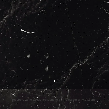
Il recupero delle acque meteoriche ed il sistema di irrigazione