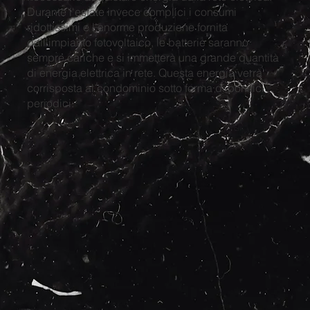
Durante l'estate invece complici i consumi
ridottissimi e l'enorme produzione fornita
dall'impianto fotovoltaico, le batterie saranno
sempre cariche e si immetterà una grande quantità
di energia elettrica in rete. Questa energia verrà
corrisposta al condominio sotto forma di bonifici
periodici.