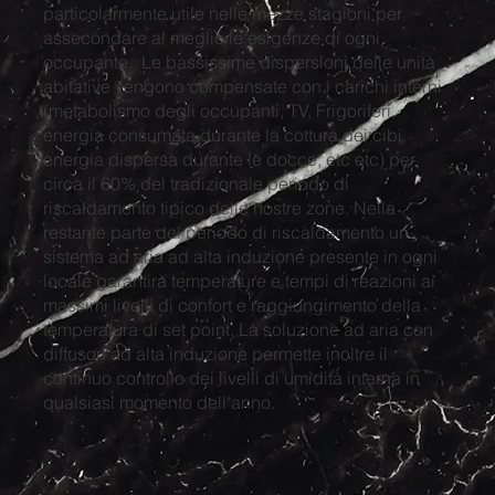
particolarmente utile nelle mezze stagioni per
assecondare al meglio le esigenze di ogni
occupante. Le bassissime dispersioni delle unità
abitative vengono compensate con i carichi interni
(metabolismo degli occupanti, TV, Frigoriferi,
energia consumata durante la cottura dei cibi,
energia dispersa durante le docce, etc etc) per
circa il 60% del tradizionale periodo di
riscaldamento tipico delle nostre zone. Nella
restante parte del periodo di riscaldamento un
sistema ad aria ad alta induzione presente in ogni
locale garantirà temperature e tempi di reazioni ai
massimi livelli di confort e raggiungimento della
temperatura di set point. La soluzione ad aria con
diffusori ad alta induzione permette inoltre il
continuo controllo dei livelli di umidità interna in
qualsiasi momento dell'anno.