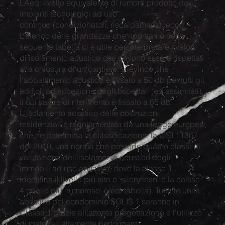
LAeq: livello equivalente di rumore prodotto da
impianti tecnologici ad uso
continuo (condizionatori, riscaldamento, ecc.).
L’elenco delle grandezze che riportiamo nella
seguente tabella ci è utile per interpretare i valori
di isolamento acustico che devono essere rispettati
alla chiusura di un cantiere: si evince che
l'abbattimento acustico è fissato a 50 db per tutti gli
edifici, ad eccezione degli ospedali (ed assimilati),
il cui valore di riferimento è fissato a 55 db.
L'isolamento acustico delle costruzioni
residenziali è regolamentata da una legge europea
che ne determina la classificazione: la UNI 11367
del 2010, una norma che prevede quattro classi di
valutazione dell’isolamento acustico degli
immobili ad uso abitativo, dove la classe 1
identifica il livello più alto e 'silenzioso' e la calsse
4 quello più 'rumoroso' (vedi tabella). Tutte le unità
abitative del condominio SOLIS 1 saranno in
Classe 1 grazie all'attenta progettazione e l'utilizzo
di materiali altamente performanti.