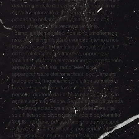
determinato dalle radiazioni che rientrano in uno
specifico intervallo di frequenze. E quando si
propagano nell’ambiente interferiscono con il
corpo umano, senza rendersene conto.
I campi elettromagnetici non sono un fenomeno
raro. Anzi, si manifestano ovunque intorno a noi.
Possono essere alimentati da sorgenti naturali,
come l’elettricità nell’atmosfera, oppure da
fonti artificiali, come elettrodomestici, smartphone,
apparecchi wireless, radio, televisioni,
apparecchiature elettromedicali, ecc. L’impatto
biologico dell’inquinamento elettromagnetico in
casa, e le ricadute sulla salute delle
persone, dipende da intensità e frequenza delle
onde elettromagnetiche. Seppur trattasi di materia
complessa ed ancora al vaglio della comunità
scientifica sotto diversi aspetti, per il condominio
SOLIS I abbiamo pensato anche a questo aspetto.
Attraverso materiali specifici posizionati nelle
intercapedini e nei muri perimetrali di tutte le