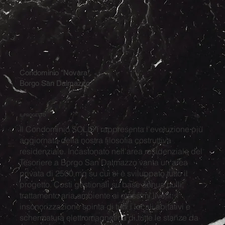
Condominio "Novara"
Borgo San Dalmazzo
IL PROGETTO
Il Condominio SOLIS I rappresenta l'evoluzione più
aggiornata della nostra filosofia costruttiva
residenziale. Incastonato nell'area residenziale del
Tesoriere a Borgo San Dalmazzo vanta un'area
privata di 2500 mq su cui si è sviluppato tutto il
progetto. Costi gestionali su base annua nulli,
trattamento aria ambiente ai massimi livelli,
insonorizzazione spinta di tutti i locali abitativi e
schermatura elettromagnetica di tutte le stanze da