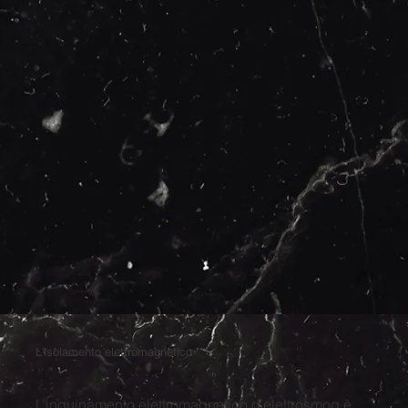
L'isolamento elettromagnetico
L’inquinamento elettromagnetico o elettrosmog è