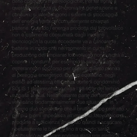
delle condizioni metereologiche. Per far fronte a
questa mancanza di sincronia tra generazione e
consumi, si interpongono i sistemi di stoccaggio
dell'energia elettrica comunemente chiamati
batterie. Quando l'energia prodotta dal fotovoltaico
non è totalmente consumata dagli impianti
tecnologici, la quota eccedente va a caricare le
batterie in modo che nel momento in cui la
produzione dell'impianto fotovoltaico non riuscirà a
coprire i consumi, per esempio la sera, le batterie
entreranno in soccorso per coprire quanto manca
al pareggio energetico. Questo equilibrio, negli
edifici ad altissima efficienza come il condominio
SOLIS 1 rappresentano circa l'88-90% del tempo
su base annua. Nella restante parte del tempo si
verificano fondamentalmente due situazioni. In
inverno può succedere che il brutto tempo protratto
per più giorni impedisca all'impianto fotovoltaico di
produrre a sufficienza andando quindi a scaricare
ripetutamente le batterie fino a quando sarà
necessario acquistare energia dalla rete elettrica.