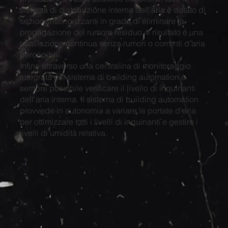
sistema di distribuzione interna dell'aria è dotato di
sezioni insonorizzanti in grado di eliminare la
propagazione del rumore residuo. Il risultato è una
ventilazione continua senza rumori o correnti d'aria
percepibili.
Infine attraverso una centralina di monitoraggio
integrata nel sistema di building automation è
sempre possibile verificare il livello di inquinanti
dell'aria interna. Il sistema di building automation
provvede in autonomia a variare le portate d'aria
per ottimizzare tutti i livelli di inquinanti e gestire i
livelli di umidità relativa.