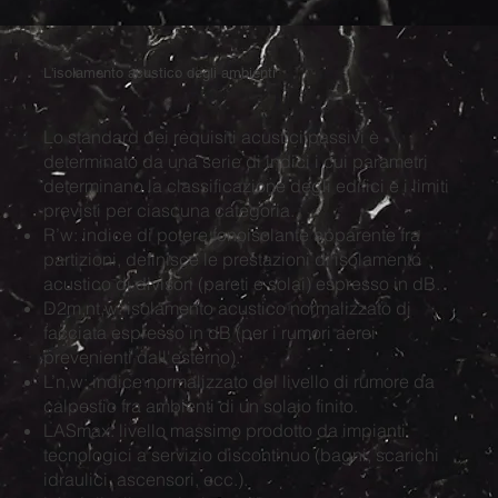
L'isolamento acustico degli ambienti
Lo standard dei requisiti acustici passivi è
determinato da una serie di indici i cui parametri
determinano la classificazione degli edifici e i limiti
previsti per ciascuna categoria.
R’w: indice di potere fonoisolante apparente fra
partizioni, definisce le prestazioni di isolamento
acustico di divisori (pareti e solai) espresso in dB.
D2m,nt,w: isolamento acustico normalizzato di
facciata espresso in dB (per i rumori aerei
prevenienti dall'esterno).
L’n,w: indice normalizzato del livello di rumore da
calpestio fra ambienti di un solaio finito.
LASmax: livello massimo prodotto da impianti
tecnologici a servizio discontinuo (bagni, scarichi
idraulici, ascensori, ecc.).