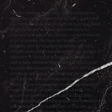
Tra tutti i consumi tipici degli edifici ad altissima
efficienza come il condominio SOLIS I, quello che
più incide è legato alla produzione di acqua calda
sanitaria. Se per la climatizzazione estiva ed
invernale le strategie per ridurre i consumi sono tra
le più disparate, nel caso dell'acqua calda
sanitaria, oltre ad utilizzare generatori efficienti, i
consumi sono dettati semplicemente dal numero di
utilizzatori. L'utilizzo di acqua calda sanitaria è
concentrato fondamentalmente nelle docce e nel
lavabo/bidet presenti nei bagni. Il 95% dell'energia
contenuta nell'acqua che fuoriesce dal soffione
della doccia, finisce nello scarico della doccia
stessa. Come recuperiamo il calore dall'aria con i
nostri sistemi di ventilazione meccanica,
recuperiamo anche il calore dall'acqua calda
prima di convogliarla nelle acque nere comunali. Il
condominio SOLIS I sarà dotato di una rete di
scarico dedicata ai punti acqua calda dei bagni in