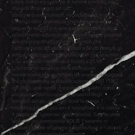
LAeq: livello equivalente di rumore prodotto da
impianti tecnologici ad uso
continuo (condizionatori, riscaldamento, ecc.).
L’elenco delle grandezze che riportiamo nella
seguente tabella ci è utile per interpretare i valori
di isolamento acustico che devono essere rispettati
alla chiusura di un cantiere: si evince che
l'abbattimento acustico è fissato a 50 db per tutti gli
edifici, ad eccezione degli ospedali (ed assimilati),
il cui valore di riferimento è fissato a 55 db.
L'isolamento acustico delle costruzioni
residenziali è regolamentata da una legge europea
che ne determina la classificazione: la UNI 11367
del 2010, una norma che prevede quattro classi di
valutazione dell’isolamento acustico degli
immobili ad uso abitativo, dove la classe 1
identifica il livello più alto e 'silenzioso' e la calsse
4 quello più 'rumoroso' (vedi tabella). Tutte le unità
abitative del condominio SOLIS 1 saranno in
Classe 1 grazie all'attenta progettazione e l'utilizzo
di materiali altamente performanti.