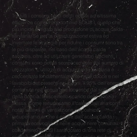
Tra tutti i consumi tipici degli edifici ad altissima
efficienza come il condominio SOLIS I, quello che
più incide è legato alla produzione di acqua calda
sanitaria. Se per la climatizzazione estiva ed
invernale le strategie per ridurre i consumi sono tra
le più disparate, nel caso dell'acqua calda
sanitaria, oltre ad utilizzare generatori efficienti, i
consumi sono dettati semplicemente dal numero di
utilizzatori. L'utilizzo di acqua calda sanitaria è
concentrato fondamentalmente nelle docce e nel
lavabo/bidet presenti nei bagni. Il 95% dell'energia
contenuta nell'acqua che fuoriesce dal soffione
della doccia, finisce nello scarico della doccia
stessa. Come recuperiamo il calore dall'aria con i
nostri sistemi di ventilazione meccanica,
recuperiamo anche il calore dall'acqua calda
prima di convogliarla nelle acque nere comunali. Il
condominio SOLIS I sarà dotato di una rete di
scarico dedicata ai punti acqua calda dei bagni in