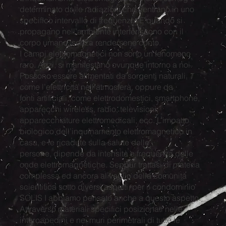
determinato dalle radiazioni che rientrano in uno
specifico intervallo di frequenze. E quando si
propagano nell’ambiente interferiscono con il
corpo umano, senza rendersene conto.
I campi elettromagnetici non sono un fenomeno
raro. Anzi, si manifestano ovunque intorno a noi.
Possono essere alimentati da sorgenti naturali,
come l’elettricità nell’atmosfera, oppure da
fonti artificiali, come elettrodomestici, smartphone,
apparecchi wireless, radio, televisioni,
apparecchiature elettromedicali, ecc. L’impatto
biologico dell’inquinamento elettromagnetico in
casa, e le ricadute sulla salute delle
persone, dipende da intensità e frequenza delle
onde elettromagnetiche. Seppur trattasi di materia
complessa ed ancora al vaglio della comunità
scientifica sotto diversi aspetti, per il condominio
SOLIS I abbiamo pensato anche a questo aspetto.
Attraverso materiali specifici posizionati nelle
intercapedini e nei muri perimetrali di tutte le