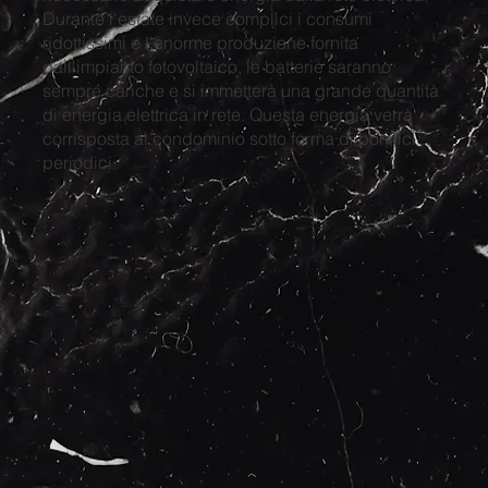
Durante l'estate invece complici i consumi
ridottissimi e l'enorme produzione fornita
dall'impianto fotovoltaico, le batterie saranno
sempre cariche e si immetterà una grande quantità
di energia elettrica in rete. Questa energia verrà
corrisposta al condominio sotto forma di bonifici
periodici.