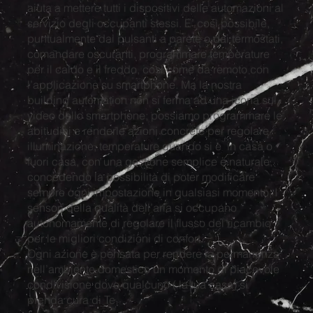
aiuta a mettere tutti i dispositivi delle automazioni al
servizio degli occupanti stessi. E’ così possibile,
puntualmente dai pulsanti a parete o dai termostati,
comandare oscuranti, programmare temperature
per il caldo e il freddo, così come da remoto con
l’applicazione su smartphone. Ma la nostra
building automation non si ferma ad una icona sul
video dello smartphone; possiamo programmare le
abitudini e renderle azioni concrete per regolare
illuminazione, temperature quando si è in casa o
fuori casa, con una gestione semplice e naturale,
concedendo la possibilità di poter modificare
sempre ogni impostazione in qualsiasi momento. I
sensori della qualità dell’aria si occupano
autonomamente di regolare il flusso del ricambio
per le migliori condizioni di confort.
Ogni azione è pensata per rendere la permanenza
nell’ambiente domestico un momento di piacevole
condivisione dove qualcuno ( la tua casa) si
prenda cura di Te.