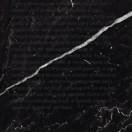
particolarmente utile nelle mezze stagioni per
assecondare al meglio le esigenze di ogni
occupante. Le bassissime dispersioni delle unità
abitative vengono compensate con i carichi interni
(metabolismo degli occupanti, TV, Frigoriferi,
energia consumata durante la cottura dei cibi,
energia dispersa durante le docce, etc etc) per
circa il 60% del tradizionale periodo di
riscaldamento tipico delle nostre zone. Nella
restante parte del periodo di riscaldamento un
sistema ad aria ad alta induzione presente in ogni
locale garantirà temperature e tempi di reazioni ai
massimi livelli di confort e raggiungimento della
temperatura di set point. La soluzione ad aria con
diffusori ad alta induzione permette inoltre il
continuo controllo dei livelli di umidità interna in
qualsiasi momento dell'anno.