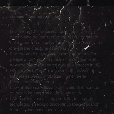
L'isolamento acustico degli ambienti
Lo standard dei requisiti acustici passivi è
determinato da una serie di indici i cui parametri
determinano la classificazione degli edifici e i limiti
previsti per ciascuna categoria.
R’w: indice di potere fonoisolante apparente fra
partizioni, definisce le prestazioni di isolamento
acustico di divisori (pareti e solai) espresso in dB.
D2m,nt,w: isolamento acustico normalizzato di
facciata espresso in dB (per i rumori aerei
prevenienti dall'esterno).
L’n,w: indice normalizzato del livello di rumore da
calpestio fra ambienti di un solaio finito.
LASmax: livello massimo prodotto da impianti
tecnologici a servizio discontinuo (bagni, scarichi
idraulici, ascensori, ecc.).