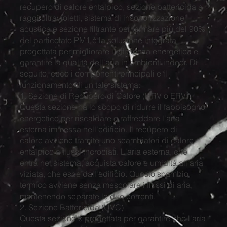
recupero di calore entalpico, sezione battericida a
raggi ultravioletti, sistema di insonorizzazione
acustica e sezione filtrante per fermare più del 90%
del particolato PM1 è la soluzione integrata
progettata per migliorare l'efficienza energetica e
garantire la qualità dell'aria in ambienti indoor. Di
seguito, ecco i componenti principali e il
funzionamento di un tale sistema:
1. Sezione di Recupero di Calore (HRV o ERV)
Questa sezione ha lo scopo di ridurre il fabbisogno
energetico per riscaldare o raffreddare l'aria
esterna immessa nell'edificio. Il recupero di
calore avviene tramite uno scambiatori di calore
entalpico a flussi incrociati. L'aria esterna, che
entra nel sistema, acquista calore e umidità all'aria
viziata, che esce dall'edificio. Questo scambio
termico avviene senza mescolare i flussi di aria,
mantenendo separate le due correnti.
​2. Sezione Battericida (UVC)
Questa sezione è progettata per garantire che l'aria