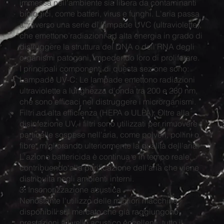
immessa nell'ambiente sia libera da contaminanti
biologici, come batteri, virus e funghi. L'aria passa
attraverso una serie di lampade UVC (ultraviolette),
che emettono radiazioni ad alta energia in grado di
distruggere la struttura del DNA o dell'RNA degli
organismi patogeni, impedendo loro di proliferare.
I principali componenti di questa sezione sono:
Lampade UV-C: Le lampade emettono radiazioni
ultraviolette a lunghezza d'onda tra 200 e 280 nm,
che sono efficaci nel distruggere i microrganismi.
Filtri ad alta efficienza (HEPA o ULPA): Oltre alla
disinfezione UV, i filtri sono utilizzati per rimuovere
particelle sospese nell'aria, come polveri, pollini o
fibre, migliorando ulteriormente la qualità dell'aria.
L'azione battericida è continua e in tempo reale,
contribuendo alla purificazione dell'aria che viene
distribuita negli ambienti interni.
3. Insonorizzazione acustica
Nonostante l'utilizzo delle migliori macchine
disponibili sul mercato che già raggiungono
prestazioni a livello acustico eccellenti, tutto il