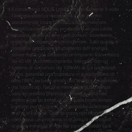
Il condominio SOLIS I produrrà mediamente 3 volte
l'energia elettrica necessaria a tutti i servizi
condominiali come climatizzazione invernale,
climatizzazione estiva, produzione acqua calda
sanitaria, illuminazione parti comuni, ascensore,
sistema di irrigazione condominiale. Tutto questo è
possibile grazie allo sfruttamento dell'energia
solare realizzata attraverso un impianto fotovoltaico
da 40 kW. Suddetto impianto, integrato con un
sistema di accumulo da 100kWh di cui parleremo
dopo, garantirà una copertura in autoconsumo di
oltre l'88% su base annua dell'energia consumata
dal fabbricato. Per una minima parte del tempo
sarà necessario prelevare l'energia dalla rete
elettrica per far fronte all'eventuale brutto tempo
protratto per più giorni che potrebbe scaricare
anche le batterie. Quanto sopra non rappresenta
comunque un problema in quanto la quantità di
energia immessa in rete nel periodo estivo sarà