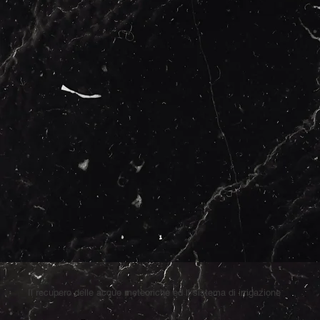
Il recupero delle acque meteoriche ed il sistema di irrigazione