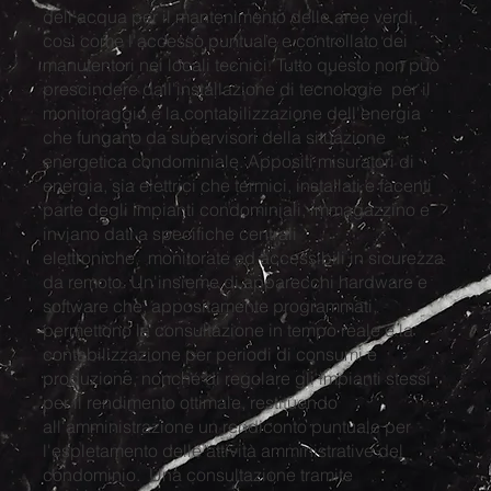
dell'acqua per il mantenimento delle aree verdi,
così come l'accesso puntuale e controllato dei
manutentori nei locali tecnici. Tutto questo non può
prescindere dall'installazione di tecnologie per il
monitoraggio e la contabilizzazione dell'energia
che fungano da supervisori della situazione
energetica condominiale. Appositi misuratori di
energia, sia elettrici che termici, installati e facenti
parte degli impianti condominiali, immagazzino e
inviano dati a specifiche centrali
elettroniche, monitorate ed accessibili in sicurezza
da remoto. Un'insieme di apparecchi hardware e
software che, appositamente programmati,
permettono la consultazione in tempo reale e la
contabilizzazione per periodi di consumi e
produzione, nonché di regolare gli impianti stessi
per il rendimento ottimale, restituendo
all'amministrazione un rendiconto puntuale per
l'espletamento delle attività amministrative del
condominio. Una consultazione tramite