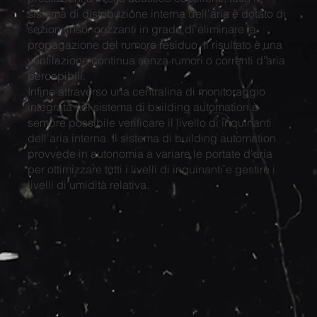
sistema di distribuzione interna dell'aria è dotato di
sezioni insonorizzanti in grado di eliminare la
propagazione del rumore residuo. Il risultato è una
ventilazione continua senza rumori o correnti d'aria
percepibili.
Infine attraverso una centralina di monitoraggio
integrata nel sistema di building automation è
sempre possibile verificare il livello di inquinanti
dell'aria interna. Il sistema di building automation
provvede in autonomia a variare le portate d'aria
per ottimizzare tutti i livelli di inquinanti e gestire i
livelli di umidità relativa.