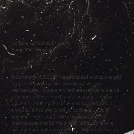
Condominio "SOLIS II"
Borgo San Dalmazzo
IL PROGETTO
Il Condominio SOLIS I rappresenta l'evoluzione più
aggiornata della nostra filosofia costruttiva
residenziale. Incastonato nell'area residenziale del
Tesoriere a Borgo San Dalmazzo vanta un'area
privata di 2500 mq su cui si è sviluppato tutto il
progetto. Costi gestionali su base annua nulli,
trattamento aria ambiente ai massimi livelli,
insonorizzazione spinta di tutti i locali abitativi e
schermatura elettromagnetica di tutte le stanze da