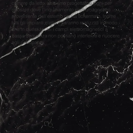
camere da letto, abbiamo progettato luoghi per
riposare dove l'inquinamento elettromagnetico
proveniente dall'esterno risulta schermato. Inoltre
tutti gli impianti elettrici saranno realizzati in modo
che in questi locali i campi elettromagnetici a
bassa frequenza non possano interferire e nuocere
agli occupanti.