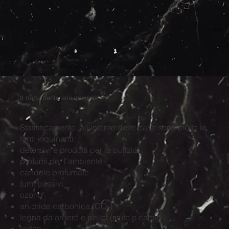
Il trattamento aria interna
Statisticamente, all’interno delle case sono molte le
fonti inquinanti:
detersivi e prodotti per la pulizia
profumi per l’ambiente
candele profumate
fumi passivi
ozono
anidride carbonica (CO₂)
legna da ardere e pellet (stufe e camini)
radon