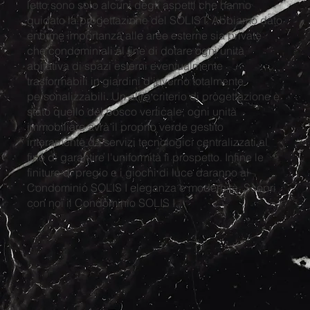
letto sono solo alcuni degli aspetti che hanno
guidato la progettazione del SOLIS I. Abbiamo dato
enorme importanza alle aree esterne sia private
che condominiali al fine di dotare ogni unità
abitativa di spazi esterni eventualmente
trasformabili in giardini d'inverno totalmente
personalizzabili. Un altro criterio di progettazione è
stato quello del bosco verticale, ogni unità
immobiliare avrà il proprio verde gestito
interamente da servizi tecnologici centralizzati al
fine di garantire l'uniformità fi prospetto. Infine le
finiture di pregio e i giochi di luce daranno al
Condominio SOLIS I eleganza e modernità. Scopri
con noi il Condominio SOLIS I...