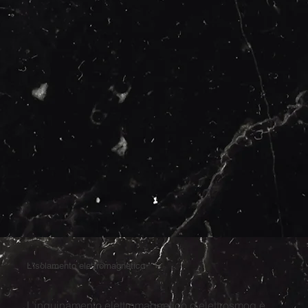
L'isolamento elettromagnetico
L’inquinamento elettromagnetico o elettrosmog è