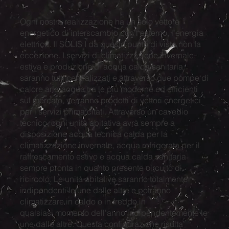
Ogni nostra realizzazione ha un solo vettore
energetico di interscambio con l'esterno, l'energia
elettrica. Il SOLIS I da questo punto di vista non fa
eccezione. I servizi di climatizzazione invernale,
estiva e produzione di acqua calda sanitaria
saranno tutti centralizzati e attraverso due pompe di
calore aria-acqua tra le più moderne ed efficienti
sul mercato, verranno prodotti di vettori energetici
per i servizi prima citati. Attraverso un cavedio
tecnico, ogni unità abitativa avrà sempre a
disposizione acqua tecnica calda per la
climatizzazione invernale, acqua refrigerata per il
raffrescamento estivo e acqua calda sanitaria
sempre pronta in quanto presente circuito di
ricircolo. Le unità abitative saranno totalmente
indipendenti le une dalle altre e potranno
climatizzare in caldo o in freddo in
qualsiasi momento dell'anno indipendentemente le
une dalle altre. Questa configurazione risulta