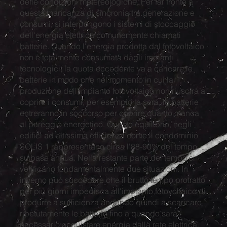
delle condizioni metereologiche. Per far fronte a
questa mancanza di sincronia tra generazione e
consumi, si interpongono i sistemi di stoccaggio
dell'energia elettrica comunemente chiamati
batterie. Quando l'energia prodotta dal fotovoltaico
non è totalmente consumata dagli impianti
tecnologici, la quota eccedente va a caricare le
batterie in modo che nel momento in cui la
produzione dell'impianto fotovoltaico non riuscirà a
coprire i consumi, per esempio la sera, le batterie
entreranno in soccorso per coprire quanto manca
al pareggio energetico. Questo equilibrio, negli
edifici ad altissima efficienza come il condominio
SOLIS 1 rappresentano circa l'88-90% del tempo
su base annua. Nella restante parte del tempo si
verificano fondamentalmente due situazioni. In
inverno può succedere che il brutto tempo protratto
per più giorni impedisca all'impianto fotovoltaico di
produrre a sufficienza andando quindi a scaricare
ripetutamente le batterie fino a quando sarà
necessario acquistare energia dalla rete elettrica.