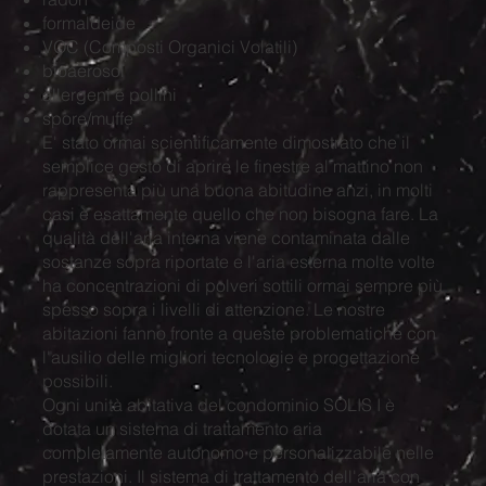
formaldeide
VOC (Composti Organici Volatili)
bioaerosol
allergeni e pollini
spore/muffe
E' stato ormai scientificamente dimostrato che il
semplice gesto di aprire le finestre al mattino non
rappresenta più una buona abitudine anzi, in molti
casi è esattamente quello che non bisogna fare. La
qualità dell'aria interna viene contaminata dalle
sostanze sopra riportate e l'aria esterna molte volte
ha concentrazioni di polveri sottili ormai sempre più
spesso sopra i livelli di attenzione. Le nostre
abitazioni fanno fronte a queste problematiche con
l'ausilio delle migliori tecnologie e progettazione
possibili.
Ogni unità abitativa del condominio SOLIS I è
dotata un sistema di trattamento aria
completamente autonomo e personalizzabile nelle
prestazioni. Il sistema di trattamento dell'aria con