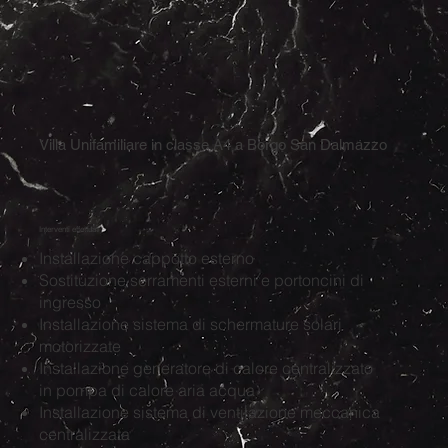
Villa Unifamiliare in classe A4 a Borgo San Dalmazzo
Interventi effettuati
Installazione cappotto esterno
Sostituzione serramenti esterni e portoncini di
ingresso
Installazione sistema di schermature solari
motorizzate
Installazione generatore di calore centralizzato
in pompa di calore aria acqua
Installazione sistema di ventilazione meccanica
centralizzata