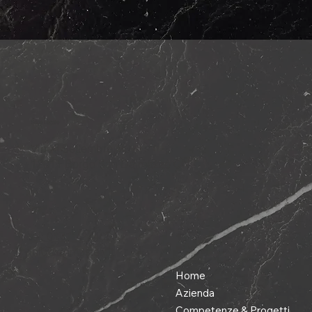
Sede Legale
Via XI Settembre, 73
,
12011 Borgo San Dalmazzo CN
Contatti
tel: 0171 722409
info@domustek.it
Home
Azienda
Competenze & Progetti