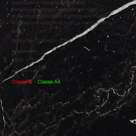
Installazione impianto fotovoltaico
Installazione sistema di accumulo elettrico
Installazione sistema di building automation
Installazione sistema di ricarica veicoli elettrici
Posizione
Borgo San Dalmazzo (CN)
Anno di Completamento
2023
Salto di Classe Energetica
Classe G
>
Classe A4